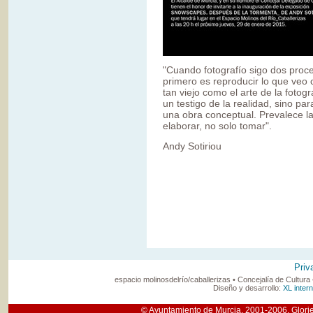
"Cuando fotografío sigo dos proc
primero es reproducir lo que veo c
tan viejo como el arte de la fotog
un testigo de la realidad, sino p
una obra conceptual. Prevalece l
elaborar, no solo tomar".
Andy Sotiriou
Priv
espacio molinosdelrío/caballerizas • Concejalía de Cultur
Diseño y desarrollo:
XL intern
© Ayuntamiento de Murcia, 2001-2006. Glorie